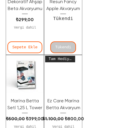
Dekoratif Ahşap
Resun Fancy
Beta Akvaryumu
Apple Akvaryum
Tükendi
Fiyat
₺299,00
Vergi dahil
Sepete Ekle
Tükendi
Tam Hediyelik!
Marina Betta
Ez Care Marina
Seti 1,25 L Tower
Betta Akvaryum
Normal Fiyat
İndirimli Fiyat
Normal Fiyat
İndirimli Fiyat
₺500,00
₺399,00
₺1.100,00
₺800,00
Vergi dahil
Vergi dahil