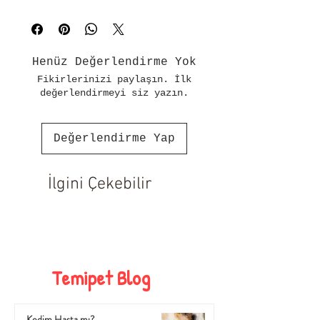
kullanım sunar
Dayanıklı yapısı ile uzun süreli 
kullanım için idealdir
sık sık değiştirme ihtiyacını 
Henüz Değerlendirme Yok
ortadan kaldırır
Fikirlerinizi paylaşın. İlk
Kolay temizlenebilir özelliği 
değerlendirmeyi siz yazın.
sayesinde, köpeğinizin tasmayı her 
zaman temiz ve hijyenik 
tutabilirsiniz
Değerlendirme Yap
Şık ve modern tasarımı ile hem 
köpeğinizin hem de sahibinin 
tarzını yansıtır
İlgini Çekebilir
Temipet Blog
Kedim Hasta mı?