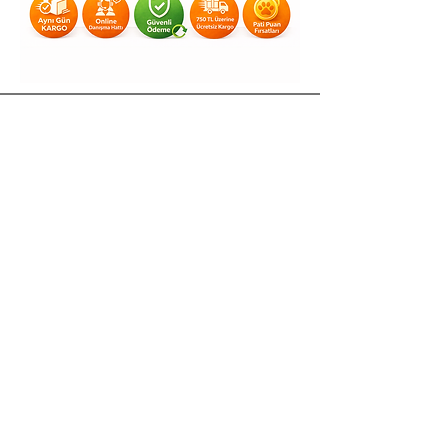
Yardım
Teslimat & İade
Gizlilik & KVKK
Mesafeli Satış Sözleşmesi
Ödeme Yöntemleri
Kullanım Koşulları