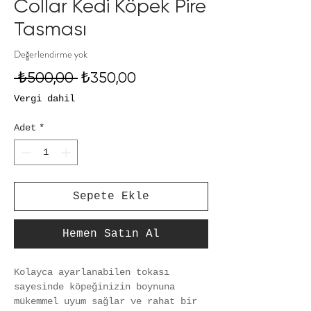
Collar Kedi Köpek Pire
Tasması
Değerlendirme yok
Normal
İndirimli
 ₺500,00 
₺350,00
Fiyat
Fiyat
Vergi dahil
Adet
*
Sepete Ekle
Hemen Satın Al
Kolayca ayarlanabilen tokası 
sayesinde köpeğinizin boynuna 
mükemmel uyum sağlar ve rahat bir 