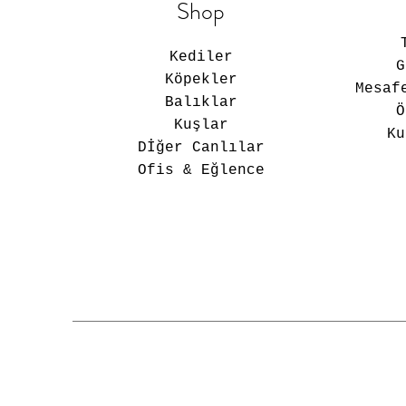
Shop
Kediler
Köpekler
Mesaf
Balıklar
Ö
Kuşlar
Ku
Dİğer Canlılar
Ofis & Eğlence