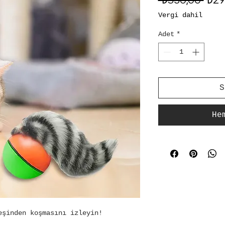
Fiya
Vergi dahil
Adet
*
S
He
eşinden koşmasını izleyin!