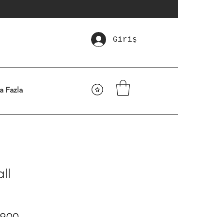
Giriş
a Fazla
ll
mal
İndirimli
9,00