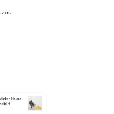
azın.
Alırken Nelere
melidir?