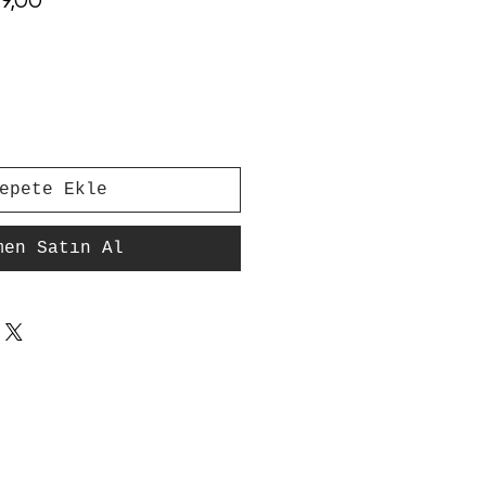
t
Fiyat
epete Ekle
men Satın Al