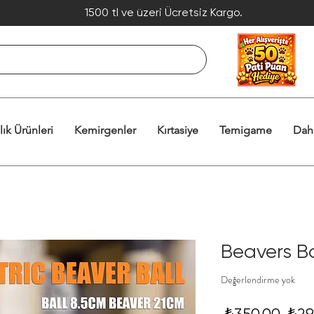
1500 tl ve üzeri Ücretsiz Kargo.
lık Ürünleri
Kemirgenler
Kırtasiye
Temigame
Dah
Beavers Ba
Değerlendirme yok
Nor
 ₺350,00 
₺29