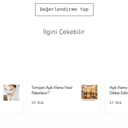
tüketebilecekleri kadar verilir.
Değerlendirme Yap
İlgini Çekebilir
Temipet Açık Mama Nasıl
Açık Mama 
Paketlenir?
Dikkat Edil
23 Oca
17 Oca