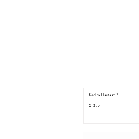
 Günde 3 defa 2-3 dakikada 
Kedim Hasta mı?
2 Şub