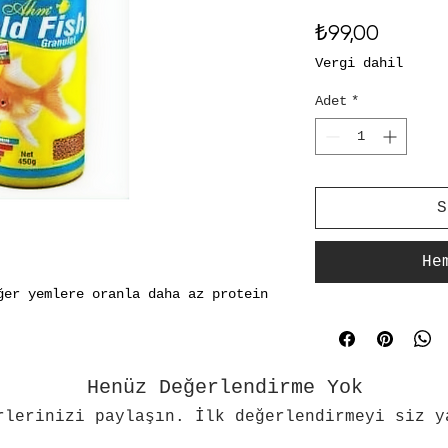
Fiyat
₺99,00
Vergi dahil
Adet
*
S
He
amını kaybeder.
Henüz Değerlendirme Yok
rlerinizi paylaşın. İlk değerlendirmeyi siz y