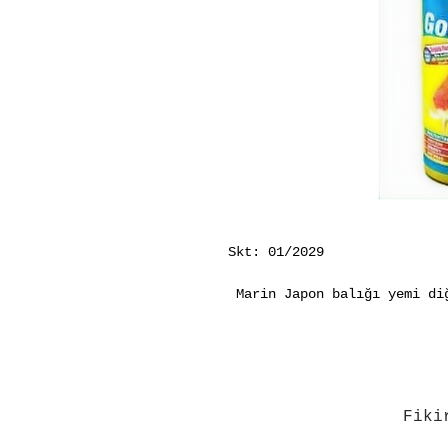
Skt: 01/2029  
 Marin Japon balığı yemi diğer yemlere oranla daha az protein 
içerir.
Sindirimi kolaydır.
 Suda yavaşça batar.
 Hızlı yumuşayarak sert kıv
 Su kirliğine neden olmaz.
Fiki
Kullanım Şekli