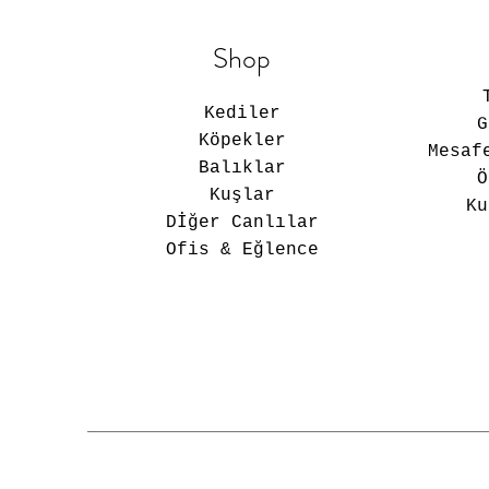
Shop
Kediler
Köpekler
Mesaf
Balıklar
Ö
Kuşlar
Ku
Dİğer Canlılar
Ofis & Eğlence