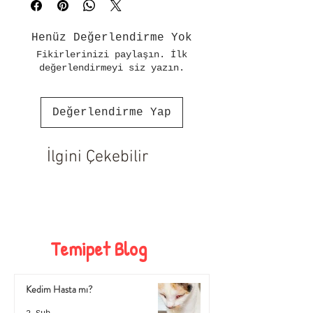
tasarıma sahiptir.
Kafesinize kancaları sayesinde 
Henüz Değerlendirme Yok
kolaylıkla takılabilir.
Fikirlerinizi paylaşın. İlk
Üst kısmı şeffaf, alt kısmı 
değerlendirmeyi siz yazın.
renkli plastiktir.
Kaliteli 
plastikten üretilmiştir.
Değerlendirme Yap
Salınım yapmaz ve hayvan 
sağlığına %100 zararsızdır.
İlgini Çekebilir
Temipet Blog
Kedim Hasta mı?