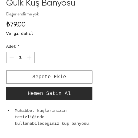
Quik Kuş Banyosu
Değerlendirme yok
Fiyat
₺79,00
Vergi dahil
Adet
*
Sepete Ekle
Hemen Satın Al
Muhabbet kuşlarınızın 
temizliğinde 
kullanabileceğiniz kuş banyosu.
Derinliği sayesinde rahatlıkla 
banyo yapabileceği şık 