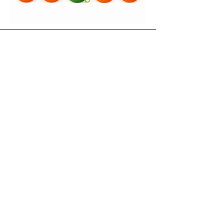
Yardım
Teslimat & İade
Gizlilik & KVKK
Mesafeli Satış Sözleşmesi
Ödeme Yöntemleri
Kullanım Koşulları
İletişim