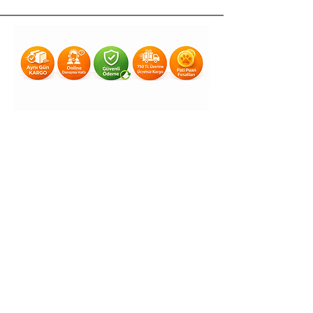
Yardım
Teslimat & İade
Gizlilik & KVKK
Mesafeli Satış Sözleşmesi
Ödeme Yöntemleri
Kullanım Koşulları