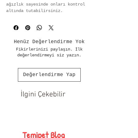
ağızlık sayesinde onları kontrol 
altında tutabilirsiniz.
- S beden boyutu, orta ve büyük 
cins köpekler için idealdir
rahat bir kullanım sunar.
- Dayanıklı malzemeden 
Henüz Değerlendirme Yok
üretilmiştir, uzun süreli 
Fikirlerinizi paylaşın. İlk
kullanımlarda bile formunu korur.
değerlendirmeyi siz yazın.
- Kolayca takılıp çıkarılabilen 
tasarımı ile pratik bir kullanım 
sağlar.
Değerlendirme Yap
İlgini Çekebilir
Temipet Blog