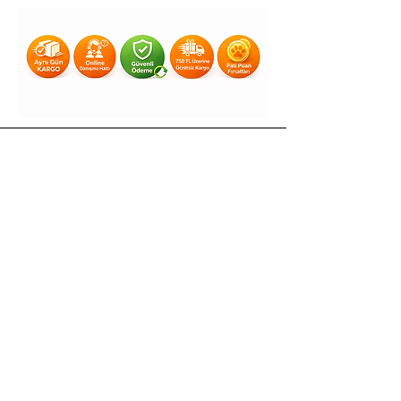
Yardım
Teslimat & İade
Gizlilik & KVKK
Mesafeli Satış Sözleşmesi
Ödeme Yöntemleri
Kullanım Koşulları