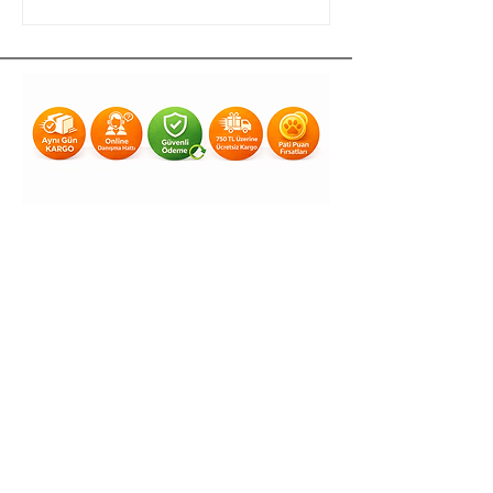
Yardım
Teslimat & İade
Gizlilik & KVKK
Mesafeli Satış Sözleşmesi
Ödeme Yöntemleri
Kullanım Koşulları