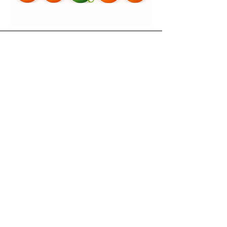
Yardım
Teslimat & İade
Gizlilik & KVKK
Mesafeli Satış Sözleşmesi
Ödeme Yöntemleri
Kullanım Koşulları
İletişim