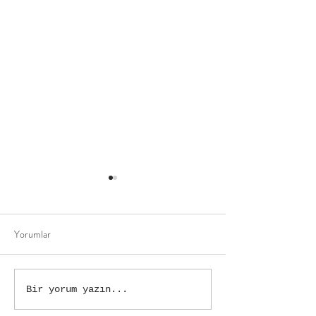
Yorumlar
Kedim Hasta mı?
Açık Mama Alırken
Bir yorum yazın...
Dikkat Edilmelidir