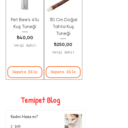
Pet Bee's 4'lü
30 Cm Doğal
Kuş Tüneği
Tahta Kuş
Tüneği
Fiyat
₺40,00
Fiyat
₺250,00
Vergi dahil
Vergi dahil
Sepete Ekle
Sepete Ekle
Temipet Blog
Kedim Hasta mı?
2 Şub