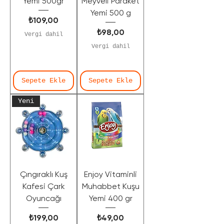
Yemi 500gr
Meyveli Paraket
Yemi 500 g
Fiyat
₺109,00
Fiyat
₺98,00
Vergi dahil
Vergi dahil
Sepete Ekle
Sepete Ekle
Yeni
Çıngıraklı Kuş
Enjoy Vitaminli
Kafesi Çark
Muhabbet Kuşu
Oyuncağı
Yemi 400 gr
Fiyat
Fiyat
₺199,00
₺49,00