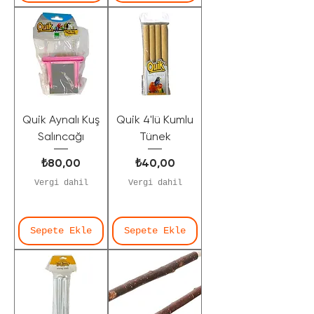
Quik Aynalı Kuş
Quik 4'lü Kumlu
Salıncağı
Tünek
Fiyat
Fiyat
₺80,00
₺40,00
Vergi dahil
Vergi dahil
Sepete Ekle
Sepete Ekle