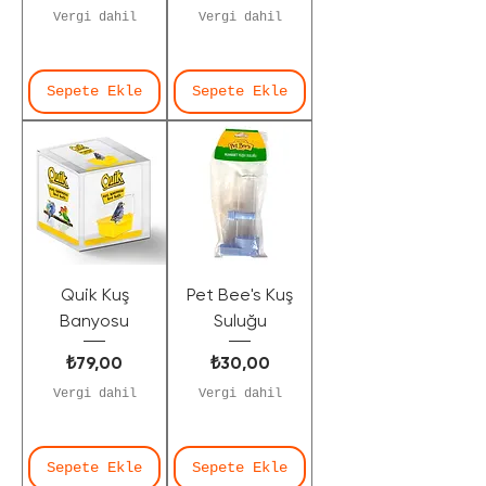
Vergi dahil
Vergi dahil
Sepete Ekle
Sepete Ekle
Quik Kuş
Pet Bee's Kuş
Banyosu
Suluğu
Fiyat
Fiyat
₺79,00
₺30,00
Vergi dahil
Vergi dahil
Sepete Ekle
Sepete Ekle